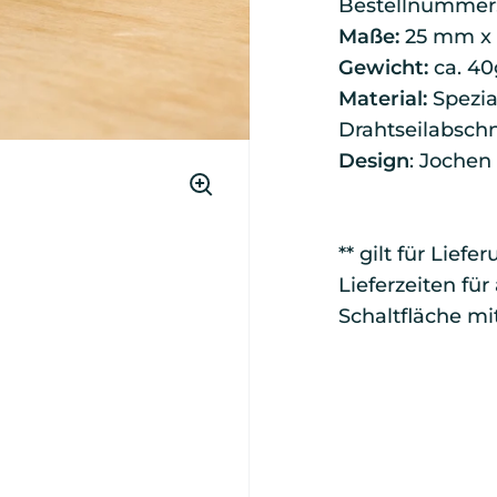
Bestellnummer
Maße:
25 mm x
Gewicht:
ca. 40
Material:
Spezia
Drahtseilabschn
Design
: Jochen
** gilt für Lief
Lieferzeiten fü
Schaltfläche mi